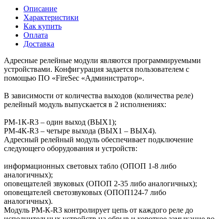
Описание
Характеристики
Как купить
Оплата
Доставка
Адресные релейные модули являются программируемыми
устройствами. Конфигурация задается пользователем с
помощью ПО «FireSec «Администратор».
В зависимости от количества выходов (количества реле)
релейный модуль выпускается в 2 исполнениях:
РМ-1К-R3 – один выход (ВЫХ1);
РМ-4К-R3 – четыре выхода (ВЫХ1 – ВЫХ4).
Адресный релейный модуль обеспечивает подключение
следующего оборудования и устройств:
информационных световых табло (ОПОП 1-8 либо
аналогичных);
оповещателей звуковых (ОПОП 2-35 либо аналогичных);
оповещателей светозвуковых (ОПОП124-7 либо
аналогичных).
Модуль РМ-К-R3 контролирует цепь от каждого реле до
исполнительных устройств на обрыв и короткое замыкание во