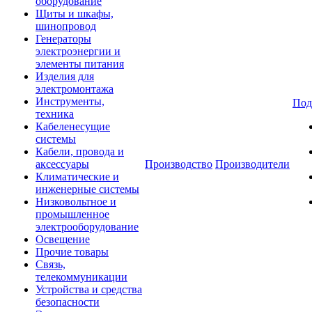
оборудование
Щиты и шкафы,
шинопровод
Генераторы
электроэнергии и
элементы питания
Изделия для
электромонтажа
Инструменты,
Под
техника
Кабеленесущие
системы
Кабели, провода и
аксессуары
Производство
Производители
Климатические и
инженерные системы
Низковольтное и
промышленное
электрооборудование
Освещение
Прочие товары
Связь,
телекоммуникации
Устройства и средства
безопасности