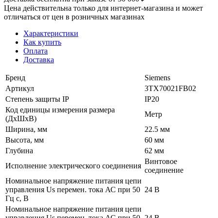
Цена действительна только для интернет-магазина и может
отличаться от цен в розничных магазинах
Характеристики
Как купить
Оплата
Доставка
Бренд
Siemens
Артикул
3TX70021FB02
Степень защиты IP
IP20
Код единицы измерения размера
Метр
(ДхШхВ)
Ширина, мм
22.5 мм
Высота, мм
60 мм
Глубина
62 мм
Винтовое
Исполнение электрического соединения
соединение
Номинальное напряжение питания цепи
управления Us перемен. тока АС при 50
24 В
Гц с, В
Номинальное напряжение питания цепи
управления Us перемен. тока АС при 50
24 В