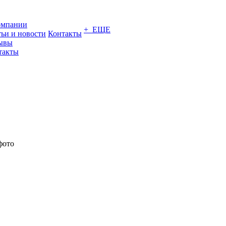
омпании
+ ЕЩЕ
тьи и новости
Контакты
ывы
такты
фото