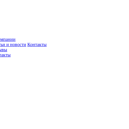
омпании
тьи и новости
Контакты
ывы
такты