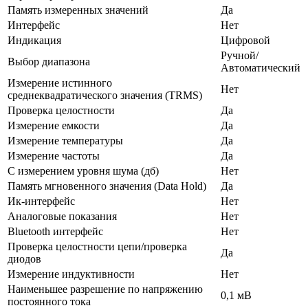
Память измеренных значений
Да
Интерфейс
Нет
Индикация
Цифровой
Ручной/
Выбор диапазона
Автоматический
Измерение истинного
Нет
среднеквадратического значения (ТRMS)
Проверка целостности
Да
Измерение емкости
Да
Измерение температуры
Да
Измерение частоты
Да
С измерением уровня шума (дб)
Нет
Память мгновенного значения (Data Hold)
Да
Ик-интерфейс
Нет
Аналоговые показания
Нет
Bluetooth интерфейс
Нет
Проверка целостности цепи/проверка
Да
диодов
Измерение индуктивности
Нет
Наименьшее разрешение по напряжению
0,1 мВ
постоянного тока