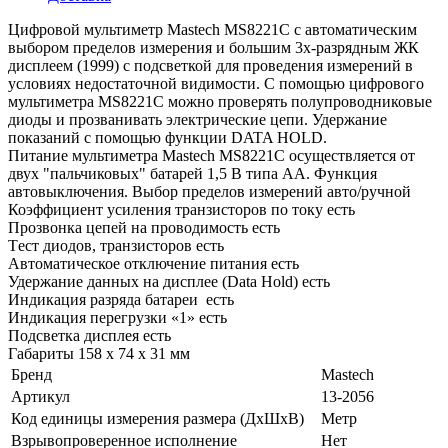
Цифровой мультиметр Mastech MS8221C с автоматическим
выбором пределов измерения и большим 3х-разрядным ЖК
дисплеем (1999) c подсветкой для проведения измерений в
условиях недостаточной видимости. С помощью цифрового
мультиметра MS8221C можно проверять полупроводниковые
диоды и прозванивать электрические цепи. Удержание
показаний с помощью функции DATA HOLD.
Питание мультиметра Mastech MS8221C осуществляется от
двух "пальчиковых" батарей 1,5 В типа АА. Функция
автовыключения. Выбор пределов измерений авто/ручной
Коэффициент усиления транзисторов по току есть
Прозвонка цепей на проводимость есть
Tест диодов, транзисторов есть
Автоматическое отключение питания есть
Удержание данных на дисплее (Data Hold) есть
Индикация разряда батареи есть
Индикация перегрузки «1» есть
Подсветка дисплея есть
Габариты 158 х 74 х 31 мм
Бренд
Mastech
Артикул
13-2056
Код единицы измерения размера (ДхШхВ)
Метр
Взрывопроверенное исполнение
Нет