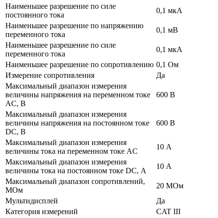
Наименьшее разрешение по силе
0,1 мкА
постоянного тока
Наименьшее разрешение по напряжению
0,1 мВ
переменного тока
Наименьшее разрешение по силе
0,1 мкА
переменного тока
Наименьшее разрешение по сопротивлению
0,1 Ом
Измерение сопротивления
Да
Максимальный диапазон измерения
величины напряжения на переменном токе
600 В
АC, В
Максимальный диапазон измерения
величины напряжения на постоянном токе
600 В
DC, В
Максимальный диапазон измерения
10 А
величины тока на переменном токе АC
Максимальный диапазон измерения
10 А
величины тока на постоянном токе DC, А
Максимальный диапазон сопротивлений,
20 МОм
МОм
Мультидисплей
Да
Категория измерений
CAT III