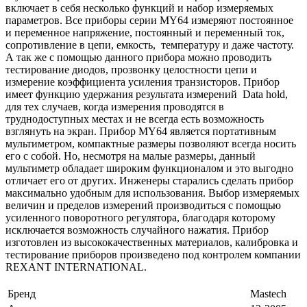
включает в себя несколько функций и набор измеряемых
параметров. Все приборы серии MY64 измеряют постоянное
и переменное напряжение, постоянный и переменный ток,
сопротивление в цепи, емкость, температуру и даже частоту.
А так же с помощью данного прибора можно проводить
тестирование диодов, прозвонку целостности цепи и
измерение коэффициента усиления транзисторов. Прибор
имеет функцию удержания результата измерений Data hold,
для тех случаев, когда измерения проводятся в
труднодоступных местах и не всегда есть возможность
взглянуть на экран. Прибор MY64 является портативным
мультиметром, компактные размеры позволяют всегда носить
его с собой. Но, несмотря на малые размеры, данный
мультиметр обладает широким функционалом и это выгодно
отличает его от других. Инженеры старались сделать прибор
максимально удобным для использования. Выбор измеряемых
величин и пределов измерений производиться с помощью
усиленного поворотного регулятора, благодаря которому
исключается возможность случайного нажатия. Прибор
изготовлен из высококачественных материалов, калибровка и
тестирование приборов произведено под контролем компании
REXANT INTERNATIONAL.
Бренд
Mastech