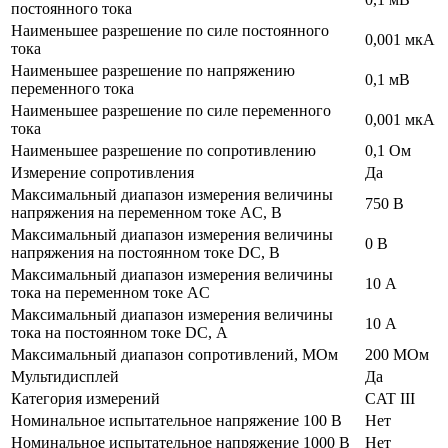
постоянного тока
Наименьшее разрешение по силе постоянного
0,001 мкА
тока
Наименьшее разрешение по напряжению
0,1 мВ
переменного тока
Наименьшее разрешение по силе переменного
0,001 мкА
тока
Наименьшее разрешение по сопротивлению
0,1 Ом
Измерение сопротивления
Да
Максимальный диапазон измерения величины
750 В
напряжения на переменном токе АC, В
Максимальный диапазон измерения величины
0 В
напряжения на постоянном токе DC, В
Максимальный диапазон измерения величины
10 А
тока на переменном токе АC
Максимальный диапазон измерения величины
10 А
тока на постоянном токе DC, А
Максимальный диапазон сопротивлений, МОм
200 МОм
Мультидисплей
Да
Категория измерений
CAT III
Номинальное испытательное напряжение 100 В
Нет
Номинальное испытательное напряжение 1000 В
Нет