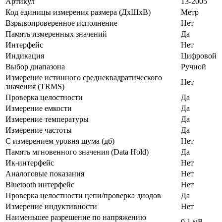
Артикул
13-2005
Код единицы измерения размера (ДхШхВ)
Метр
Взрывопроверенное исполнение
Нет
Память измеренных значений
Да
Интерфейс
Нет
Индикация
Цифровой
Выбор диапазона
Ручной
Измерение истинного среднеквадратического
Нет
значения (ТRMS)
Проверка целостности
Да
Измерение емкости
Да
Измерение температуры
Да
Измерение частоты
Да
С измерением уровня шума (дб)
Нет
Память мгновенного значения (Data Hold)
Да
Ик-интерфейс
Нет
Аналоговые показания
Нет
Bluetooth интерфейс
Нет
Проверка целостности цепи/проверка диодов
Да
Измерение индуктивности
Нет
Наименьшее разрешение по напряжению
0,1 мВ