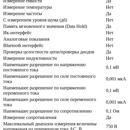
Измерение емкости
Да
Измерение температуры
Нет
Измерение частоты
Да
С измерением уровня шума (дб)
Нет
Память мгновенного значения (Data Hold)
Да
Ик-интерфейс
Нет
Аналоговые показания
Нет
Bluetooth интерфейс
Нет
Проверка целостности цепи/проверка диодов
Да
Измерение индуктивности
Нет
Наименьшее разрешение по напряжению
0,1 мВ
постоянного тока
Наименьшее разрешение по силе постоянного
0,001 мкА
тока
Наименьшее разрешение по напряжению
0,1 мВ
переменного тока
Наименьшее разрешение по силе переменного
0,001 мкА
тока
Наименьшее разрешение по сопротивлению
0,1 Ом
Измерение сопротивления
Да
Максимальный диапазон измерения величины
750 В
напряжения на переменном токе АC, В