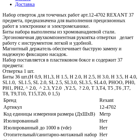
Доставка
Набор отверток для точечных работ арт.12-4702 REXANT 37
предмета, предназначена для выполнения прецизионных
работ в электронике и электромеханике.
Биты набора выполнены из хромованадиевой стали.
Эргономичная двухкомпонентная рукоятка отвертки делает
работу с инструментом легкой и удобной.
Магнитный держатель обеспечивает быструю замену и
надежную фиксацию насадок.
Набор поставляется в пластиковом боксе и содержит 37
предмета:
Отвертка 1 шт.
Биты 36 шт.(Н 0,9, Н1,3, H 1.5, H 2.0, H 2.5, H 3.0, H 3.5, H 4.0,
SL1.0, SL1.5, SL 2.0, SL 2.5, SL3.0, SL3.5, SL4.0, PHOO, PH0,
PH1, PH2, ^ 2.0, ^ 2.3, Y2.0 ,Y2.5, ? 2.0, Т 3,Т4, T5 ,T6 ,T7,
T8, Т9,T10, Т15,Т20, 0 1,5)
Бренд
Rexant
Артикул
12-4702
Код единицы измерения размера (ДхШхВ)
Метр
Изолированный
Нет
Изолированный до 1000 в (vde)
Нет
Отопительный/санитарно-мотажный набор
Нет