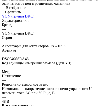
отличаться от цен в розничных магазинах
В избранное
Сравнить
YON (группа DKC)
Характеристики
Бренд
—
YON (группа DKC)
Серия
—
Аксессуары для контакторов 9А - 105А
Артикул
—
DSC040SSRA48
Код единицы измерения размера (ДхШхВ)
—
Метр
Назначение
—
Резистивно-емкостное звено
Номинальное напряжение питания цепи управления Us
перемен. тока АС при 50 Гц с, В
—
48 В
Все характеристики