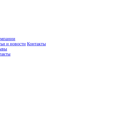
омпании
тьи и новости
Контакты
ывы
такты