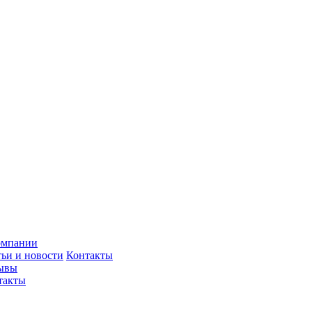
омпании
тьи и новости
Контакты
ывы
такты