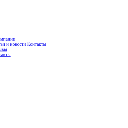
омпании
тьи и новости
Контакты
ывы
такты