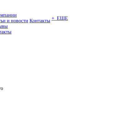
омпании
+ ЕЩЕ
тьи и новости
Контакты
ывы
такты
то