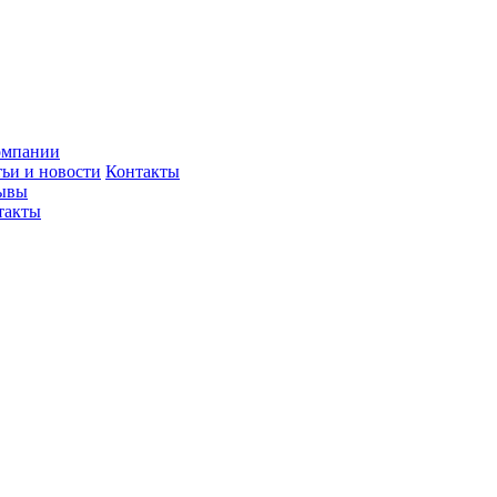
омпании
тьи и новости
Контакты
ывы
такты