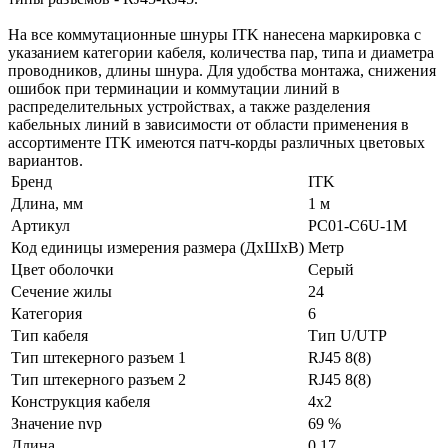
На все коммутационные шнуры ITK нанесена маркировка с
указанием категории кабеля, количества пар, типа и диаметра
проводников, длины шнура. Для удобства монтажа, снижения
ошибок при терминации и коммутации линий в
распределительных устройствах, а также разделения
кабельных линий в зависимости от области применения в
ассортименте ITK имеются патч-корды различных цветовых
вариантов.
Бренд
ITK
Длина, мм
1 м
Артикул
PC01-C6U-1M
Код единицы измерения размера (ДхШхВ)
Метр
Цвет оболочки
Серый
Сечение жилы
24
Категория
6
Тип кабеля
Тип U/UTP
Тип штекерного разъем 1
RJ45 8(8)
Тип штекерного разъем 2
RJ45 8(8)
Конструкция кабеля
4x2
Значение nvp
69 %
Длина
0.17