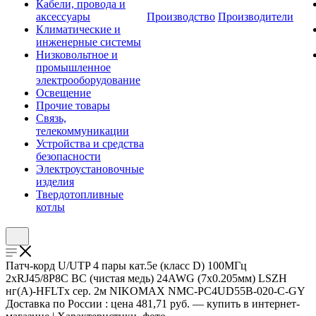
Кабели, провода и
аксессуары
Производство
Производители
Климатические и
инженерные системы
Низковольтное и
промышленное
электрооборудование
Освещение
Прочие товары
Связь,
телекоммуникации
Устройства и средства
безопасности
Электроустановочные
изделия
Твердотопливные
котлы
Патч-корд U/UTP 4 пары кат.5e (класс D) 100МГц
2хRJ45/8P8C BC (чистая медь) 24AWG (7х0.205мм) LSZH
нг(А)-HFLTx сер. 2м NIKOMAX NMC-PC4UD55B-020-C-GY
Доставка по России : цена 481,71 руб. — купить в интернет-