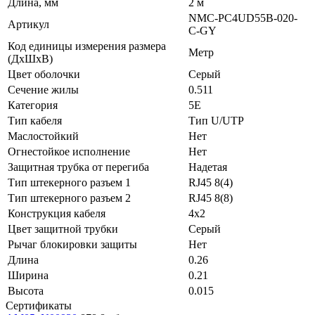
Длина, мм
2 м
NMC-PC4UD55B-020-
Артикул
C-GY
Код единицы измерения размера
Метр
(ДхШхВ)
Цвет оболочки
Серый
Сечение жилы
0.511
Категория
5E
Тип кабеля
Тип U/UTP
Маслостойкий
Нет
Огнестойкое исполнение
Нет
Защитная трубка от перегиба
Надетая
Тип штекерного разъем 1
RJ45 8(4)
Тип штекерного разъем 2
RJ45 8(8)
Конструкция кабеля
4x2
Цвет защитной трубки
Серый
Рычаг блокировки защиты
Нет
Длина
0.26
Ширина
0.21
Высота
0.015
Сертификаты