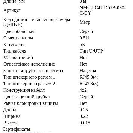
Длина, мм
3 м
NMC-PC4UD55B-030-
Артикул
C-GY
Код единицы измерения размера
Метр
(ДхШхВ)
Цвет оболочки
Серый
Сечение жилы
0.511
Категория
5E
Тип кабеля
Тип U/UTP
Маслостойкий
Нет
Огнестойкое исполнение
Нет
Защитная трубка от перегиба
Надетая
Тип штекерного разъем 1
RJ45 8(4)
Тип штекерного разъем 2
RJ45 8(8)
Конструкция кабеля
4x2
Цвет защитной трубки
Серый
Рычаг блокировки защиты
Нет
Длина
0.25
Ширина
0.22
Высота
0.015
Сертификаты