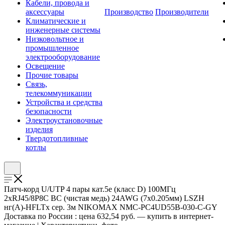
Кабели, провода и
аксессуары
Производство
Производители
Климатические и
инженерные системы
Низковольтное и
промышленное
электрооборудование
Освещение
Прочие товары
Связь,
телекоммуникации
Устройства и средства
безопасности
Электроустановочные
изделия
Твердотопливные
котлы
Патч-корд U/UTP 4 пары кат.5e (класс D) 100МГц
2хRJ45/8P8C BC (чистая медь) 24AWG (7х0.205мм) LSZH
нг(А)-HFLTx сер. 3м NIKOMAX NMC-PC4UD55B-030-C-GY
Доставка по России : цена 632,54 руб. — купить в интернет-