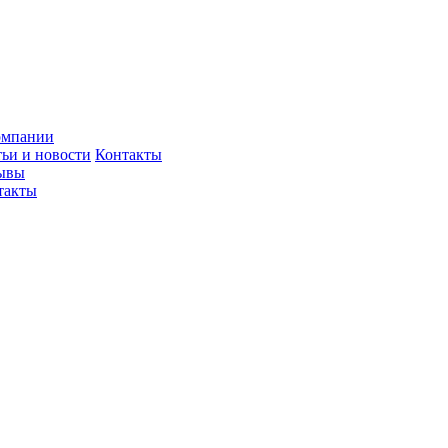
омпании
тьи и новости
Контакты
ывы
такты