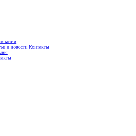
омпании
тьи и новости
Контакты
ывы
такты