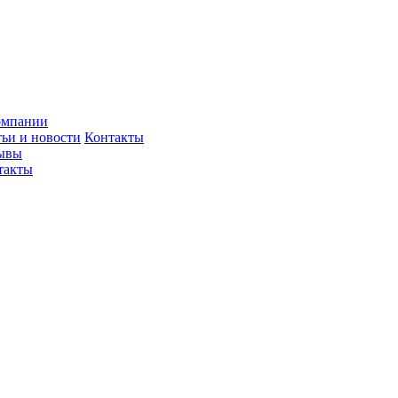
омпании
тьи и новости
Контакты
ывы
такты