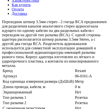
Характеристики
Как купить
Оплата
Доставка
Переходник штекер 3.5мм стерео - 2 гнезда RCA предназначен
для разделения каналов аналогового стерео аудиосигнала
идущего по одному кабелю на два раздельных кабеля с
переходом на другой тип разъема (RCA). С одной стороны
адаптера располагается штекер разъема 3.5мм Stereo, а с
другой два гнезда RCA. Разделитель аудиоканалов
используется для совместной эксплуатации домашней и
профессиональной аудиоаппаратуры имеющей разъемы
разного типа. Корпус адаптера изготовлен из лёгкого и
ударопрочного пластика, а контакты из никелированного
металла.
Бренд
Rexant
Артикул
06-0161-A
Код единицы измерения размера (ДхШхВ)
Метр
Длина провода, кабеля, м
0 м
Экранированный
Нет
Тип разъема 1
Розетка
Тип разъема 2
Розетка
С оконечным резистором
Нет