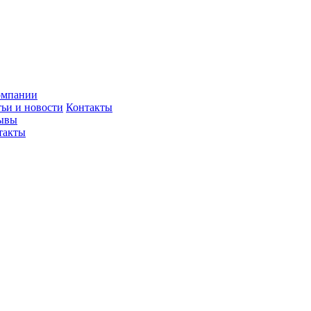
омпании
тьи и новости
Контакты
ывы
такты