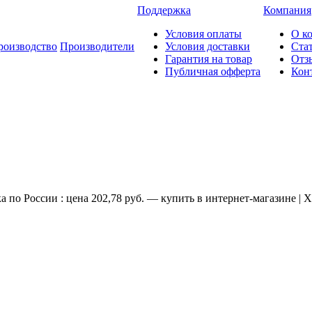
Поддержка
Компания
Условия оплаты
О к
роизводство
Производители
Условия доставки
Ста
Гарантия на товар
Отз
Публичная офферта
Кон
 по России : цена 202,78 руб. — купить в интернет-магазине | 