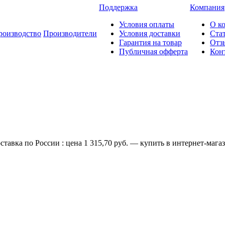
Поддержка
Компания
Условия оплаты
О к
роизводство
Производители
Условия доставки
Ста
Гарантия на товар
Отз
Публичная офферта
Кон
авка по России : цена 1 315,70 руб. — купить в интернет-магаз