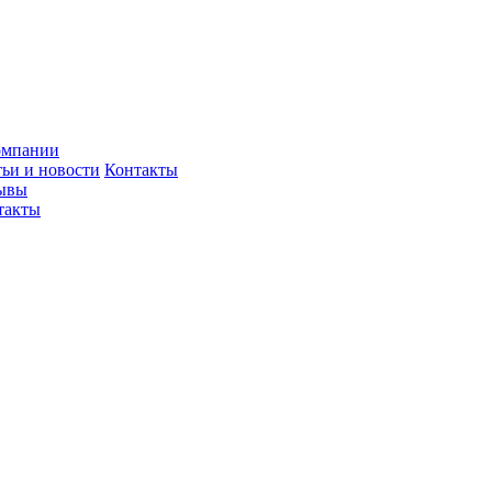
омпании
тьи и новости
Контакты
ывы
такты