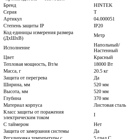
Бренд
HINTEK
Серия
T
Артикул
04.000051
Степень защиты IP
IP20
Код единицы измерения размера
Метр
(ДхШхВ)
Напольный/
Исполнение
Настенный
Цвет
Красный
Тепловая мощность, Вт/м
18000 Вт
Масса, г
20.5 кг
Защита от перегрева
Да
Ширина, мм
520 мм
Высота, мм
520 мм
Глубина
370 мм
Материал корпуса
Листовая сталь
Класс защиты от поражения
I
электрическим током
С таймером
Нет
Защита от замерзания системы
Да
Регулировка температуры с
5 град.C