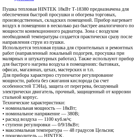
Пушка тепловая HINTEK 18кВт Т-18380 предназначена для
обеспечения быстрой просушки и обогрева торговых,
производственных, складских помещений. Прибор нагревает
воздух в помещении в несколько раз быстрее аналогичного по
мощности конвекционного радиатора. Зона с воздухом
необходимой температуры создается практически сразу после
направления струи из пушки.
Используется тепловая пушка для строительных и ремонтных
работ (направленный локальный подогрев, просушка при
малярных и штукатурных работах). Также используют прибор
для быстрого нагрева воздуха в помещениях: бытовках,
офисах, магазинах, цехах, мастерских и т.п.
Для прибора характерно ступенчатое регулирование
мощности, работа без сжигания кислорода (за счет
особенностей ТЭНа), защита от перегрева, бесшумный
электрически двигатель, прочный, защищенный от коррозии
стальной корпус.
Технические характеристики:
• номинальная мощность — 18кВт;
• номинальное напряжение — 380В;
• расход воздуха — 1100 куб.м/ч;
• ступени регулировки — 0/9/18кВт;
• максимальная температура — 48 градусов Цельсия;
• производитель — HINTEK.