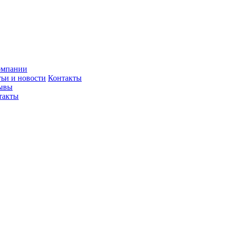
омпании
тьи и новости
Контакты
ывы
такты