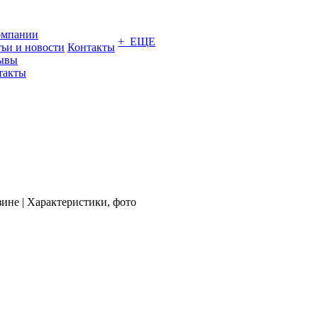
омпании
+ ЕЩЕ
тьи и новости
Контакты
ывы
такты
зине | Характеристики, фото