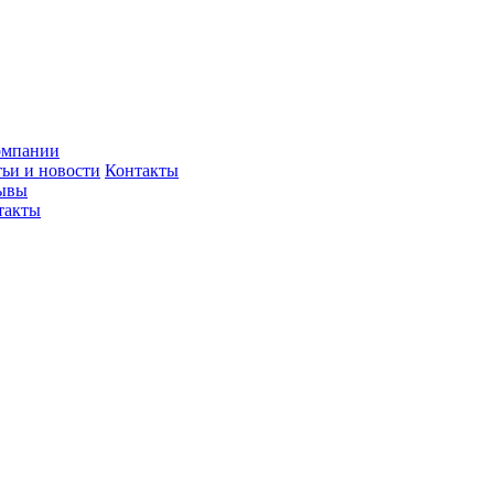
омпании
тьи и новости
Контакты
ывы
такты