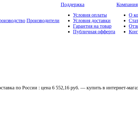
Поддержка
Компания
Условия оплаты
О к
роизводство
Производители
Условия доставки
Ста
Гарантия на товар
Отз
Публичная офферта
Кон
тавка по России : цена 6 552,16 руб. — купить в интернет-мага