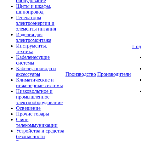
оборудование
Щиты и шкафы,
шинопровод
Генераторы
электроэнергии и
элементы питания
Изделия для
электромонтажа
Инструменты,
Под
техника
Кабеленесущие
системы
Кабели, провода и
аксессуары
Производство
Производители
Климатические и
инженерные системы
Низковольтное и
промышленное
электрооборудование
Освещение
Прочие товары
Связь,
телекоммуникации
Устройства и средства
безопасности