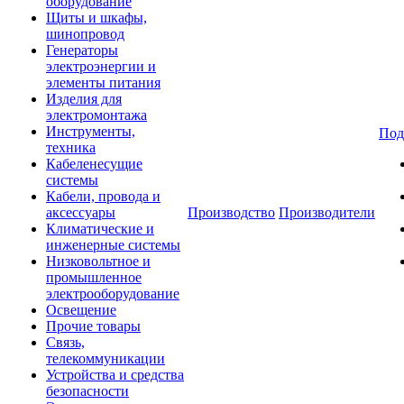
оборудование
Щиты и шкафы,
шинопровод
Генераторы
электроэнергии и
элементы питания
Изделия для
электромонтажа
Инструменты,
Под
техника
Кабеленесущие
системы
Кабели, провода и
аксессуары
Производство
Производители
Климатические и
инженерные системы
Низковольтное и
промышленное
электрооборудование
Освещение
Прочие товары
Связь,
телекоммуникации
Устройства и средства
безопасности