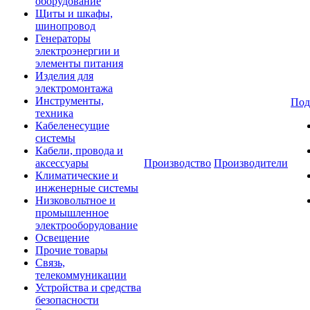
оборудование
Щиты и шкафы,
шинопровод
Генераторы
электроэнергии и
элементы питания
Изделия для
электромонтажа
Инструменты,
Под
техника
Кабеленесущие
системы
Кабели, провода и
аксессуары
Производство
Производители
Климатические и
инженерные системы
Низковольтное и
промышленное
электрооборудование
Освещение
Прочие товары
Связь,
телекоммуникации
Устройства и средства
безопасности