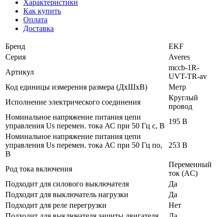
Характеристики
Как купить
Оплата
Доставка
Бренд
EKF
Серия
Averes
mccb-1R-
Артикул
UVT-TR-av
Код единицы измерения размера (ДхШхВ)
Метр
Круглый
Исполнение электрического соединения
провод
Номинальное напряжение питания цепи
195 В
управления Us перемен. тока АС при 50 Гц с, В
Номинальное напряжение питания цепи
управления Us перемен. тока АС при 50 Гц по,
253 В
В
Переменный
Род тока включения
ток (AC)
Подходит для силового выключателя
Да
Подходит для выключатель нагрузки
Да
Подходит для реле перегрузки
Нет
Подходит для выключателя защиты двигателя
Да