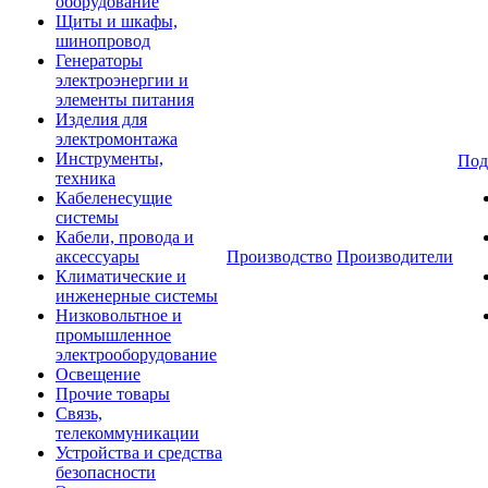
оборудование
Щиты и шкафы,
шинопровод
Генераторы
электроэнергии и
элементы питания
Изделия для
электромонтажа
Инструменты,
Под
техника
Кабеленесущие
системы
Кабели, провода и
аксессуары
Производство
Производители
Климатические и
инженерные системы
Низковольтное и
промышленное
электрооборудование
Освещение
Прочие товары
Связь,
телекоммуникации
Устройства и средства
безопасности