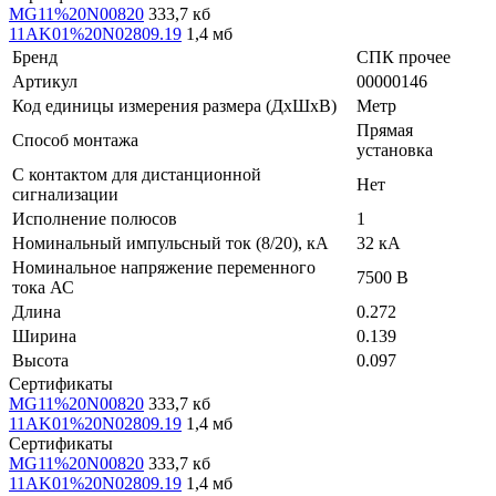
MG11%20N00820
333,7 кб
11AK01%20N02809.19
1,4 мб
Бренд
СПК прочее
Артикул
00000146
Код единицы измерения размера (ДхШхВ)
Метр
Прямая
Способ монтажа
установка
С контактом для дистанционной
Нет
сигнализации
Исполнение полюсов
1
Номинальный импульсный ток (8/20), кА
32 кА
Номинальное напряжение переменного
7500 В
тока АС
Длина
0.272
Ширина
0.139
Высота
0.097
Сертификаты
MG11%20N00820
333,7 кб
11AK01%20N02809.19
1,4 мб
Сертификаты
MG11%20N00820
333,7 кб
11AK01%20N02809.19
1,4 мб