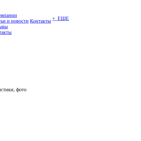
омпании
+ ЕЩЕ
тьи и новости
Контакты
ывы
такты
истики, фото