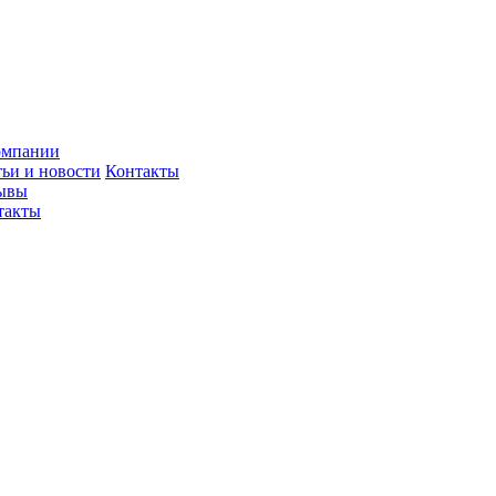
омпании
тьи и новости
Контакты
ывы
такты