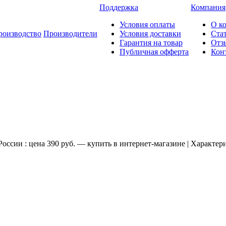
Поддержка
Компания
Условия оплаты
О к
роизводство
Производители
Условия доставки
Ста
Гарантия на товар
Отз
Публичная офферта
Кон
сии : цена 390 руб. — купить в интернет-магазине | Характер