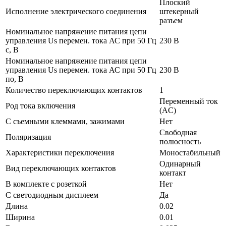
Плоский
Исполнение электрического соединения
штекерный
разъем
Номинальное напряжение питания цепи
управления Us перемен. тока АС при 50 Гц
230 В
с, В
Номинальное напряжение питания цепи
управления Us перемен. тока АС при 50 Гц
230 В
по, В
Количество переключающих контактов
1
Переменный ток
Род тока включения
(AC)
С съемными клеммами, зажимами
Нет
Свободная
Поляризация
полюсность
Характеристики переключения
Моностабильный
Одинарный
Вид переключающих контактов
контакт
В комплекте с розеткой
Нет
С светодиодным дисплеем
Да
Длина
0.02
Ширина
0.01