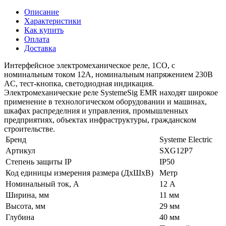
Описание
Характеристики
Как купить
Оплата
Доставка
Интерфейсное электромеханическое реле, 1СО, с
номинальным током 12А, номинальным напряжением 230В
AC, тест-кнопка, светодиодная индикация.
Электромеханические реле SystemeSig EMR находят широкое
применение в технологическом оборудовании и машинах,
шкафах распределния и управления, промышленных
предприятиях, объектах инфраструктуры, гражданском
строительстве.
Бренд
Systeme Electric
Артикул
SXG12P7
Степень защиты IP
IP50
Код единицы измерения размера (ДхШхВ)
Метр
Номинальный ток, А
12 А
Ширина, мм
11 мм
Высота, мм
29 мм
Глубина
40 мм