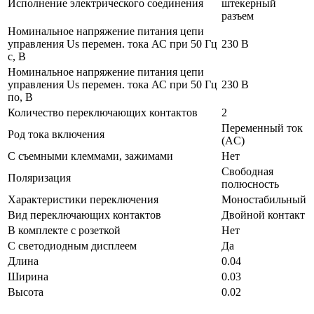
Исполнение электрического соединения
штекерный
разъем
Номинальное напряжение питания цепи
управления Us перемен. тока АС при 50 Гц
230 В
с, В
Номинальное напряжение питания цепи
управления Us перемен. тока АС при 50 Гц
230 В
по, В
Количество переключающих контактов
2
Переменный ток
Род тока включения
(AC)
С съемными клеммами, зажимами
Нет
Свободная
Поляризация
полюсность
Характеристики переключения
Моностабильный
Вид переключающих контактов
Двойной контакт
В комплекте с розеткой
Нет
С светодиодным дисплеем
Да
Длина
0.04
Ширина
0.03
Высота
0.02