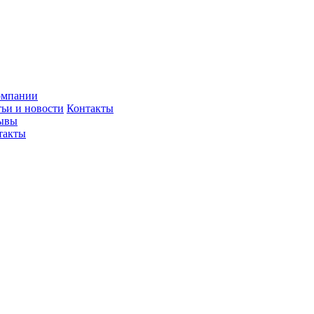
омпании
тьи и новости
Контакты
ывы
такты