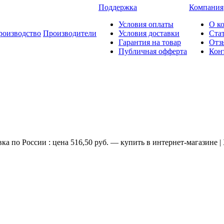
Поддержка
Компания
Условия оплаты
О к
роизводство
Производители
Условия доставки
Ста
Гарантия на товар
Отз
Публичная офферта
Кон
по России : цена 516,50 руб. — купить в интернет-магазине |