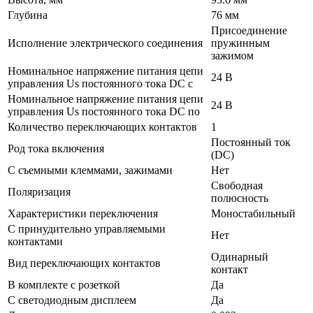
Глубина
76 мм
Присоединение
Исполнение электрического соединения
пружинным
зажимом
Номинальное напряжение питания цепи
24 В
управления Us постоянного тока DC с
Номинальное напряжение питания цепи
24 В
управления Us постоянного тока DC по
Количество переключающих контактов
1
Постоянный ток
Род тока включения
(DC)
С съемными клеммами, зажимами
Нет
Свободная
Поляризация
полюсность
Характеристики переключения
Моностабильный
С принудительно управляемыми
Нет
контактами
Одинарный
Вид переключающих контактов
контакт
В комплекте с розеткой
Да
С светодиодным дисплеем
Да