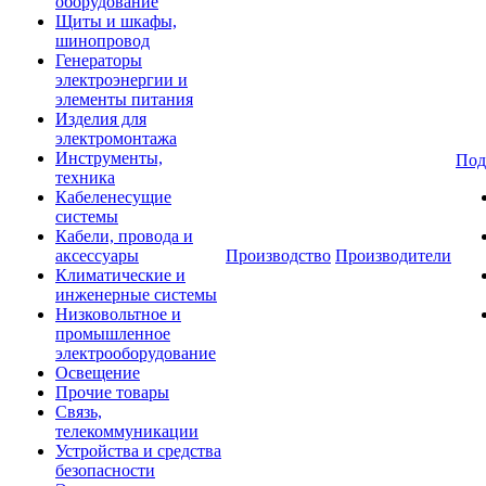
оборудование
Щиты и шкафы,
шинопровод
Генераторы
электроэнергии и
элементы питания
Изделия для
электромонтажа
Инструменты,
Под
техника
Кабеленесущие
системы
Кабели, провода и
аксессуары
Производство
Производители
Климатические и
инженерные системы
Низковольтное и
промышленное
электрооборудование
Освещение
Прочие товары
Связь,
телекоммуникации
Устройства и средства
безопасности