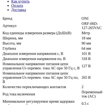
Как купить
Оплата
Доставка
Бренд
ONI
ORF-06D-
Артикул
127-265VAC
Код единицы измерения размера (ДхШхВ)
Метр
Ширина, мм
18 мм
Высота, мм
90 мм
Глубина
64 мм
Диапазон измерения напряжения с, В
101 В
Диапазон измерения напряжения по, В
318 В
Номинальное напряжение питания цепи
127 В
управления Us перемен. тока АС при 50 Гц с, В
Номинальное напряжение питания цепи
управления Us перемен. тока АС при 50 Гц по,
265 В
В
Количество переключающих контактов
2
Переменный
Род тока включения
ток (AC)
Минимальное регулируемое время задержки
0.5 с