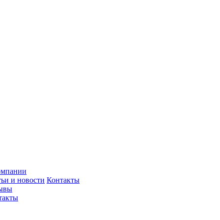
омпании
тьи и новости
Контакты
ывы
такты