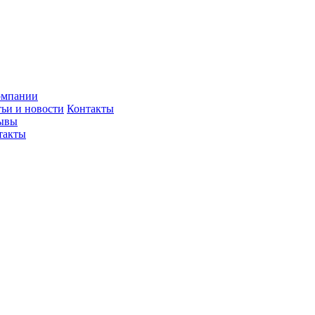
омпании
тьи и новости
Контакты
ывы
такты