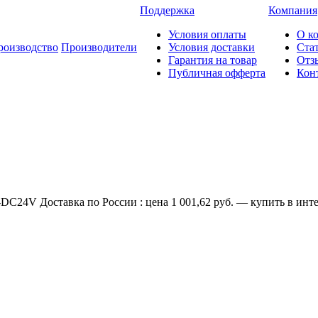
Поддержка
Компания
Условия оплаты
О к
роизводство
Производители
Условия доставки
Ста
Гарантия на товар
Отз
Публичная офферта
Кон
24V Доставка по России : цена 1 001,62 руб. — купить в инте