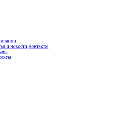
омпании
тьи и новости
Контакты
ывы
такты