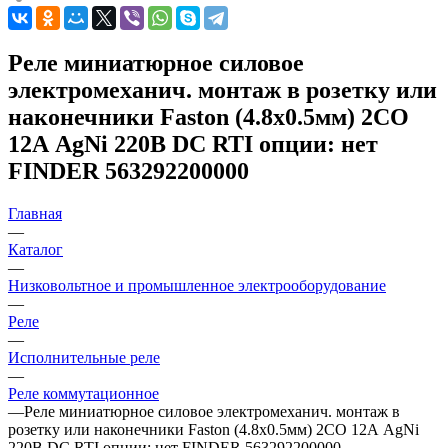
Реле миниатюрное силовое
электромеханич. монтаж в розетку или
наконечники Faston (4.8х0.5мм) 2CO
12А AgNi 220В DC RTI опции: нет
FINDER 563292200000
Главная
—
Каталог
—
Низковольтное и промышленное электрооборудование
—
Реле
—
Исполнительные реле
—
Реле коммутационное
—
Реле миниатюрное силовое электромеханич. монтаж в
розетку или наконечники Faston (4.8х0.5мм) 2CO 12А AgNi
220В DC RTI опции: нет FINDER 563292200000