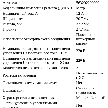
Артикул
563292200000
Код единицы измерения размера (ДхШхВ)
Метр
Номинальный ток, А
12 А
Ширина, мм
20.7 мм
Высота, мм
37.2 мм
Глубина
27.7 мм
Плоский
Исполнение электрического соединения
штекерный
разъем
Номинальное напряжение питания цепи
220 В
управления Us постоянного тока DC с
Номинальное напряжение питания цепи
220 В
управления Us постоянного тока DC по
Количество переключающих контактов
2
Постоянный ток
Род тока включения
(DC)
С съемными клеммами, зажимами
Нет
Свободная
Поляризация
полюсность
Характеристики переключения
Моностабильный
С принудительно управляемыми
Нет
контактами