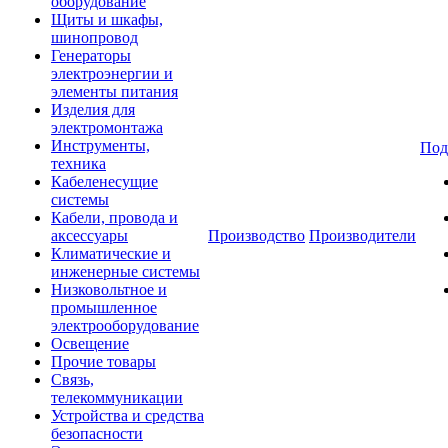
оборудование
Щиты и шкафы,
шинопровод
Генераторы
электроэнергии и
элементы питания
Изделия для
электромонтажа
Инструменты,
Под
техника
Кабеленесущие
системы
Кабели, провода и
аксессуары
Производство
Производители
Климатические и
инженерные системы
Низковольтное и
промышленное
электрооборудование
Освещение
Прочие товары
Связь,
телекоммуникации
Устройства и средства
безопасности