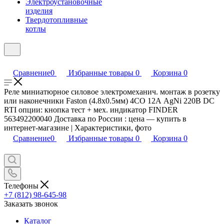
Электроустановочные
изделия
Твердотопливные
котлы
Сравнение
0
Избранные товары
0
Корзина
0
Реле миниатюрное силовое электромеханич. монтаж в розетку
или наконечники Faston (4.8х0.5мм) 4CO 12А AgNi 220В DC
RTI опции: кнопка тест + мех. индикатор FINDER
563492200040 Доставка по России : цена — купить в
интернет-магазине | Характеристики, фото
Сравнение
0
Избранные товары
0
Корзина
0
Телефоны
+7 (812) 98-645-98
Заказать звонок
Каталог