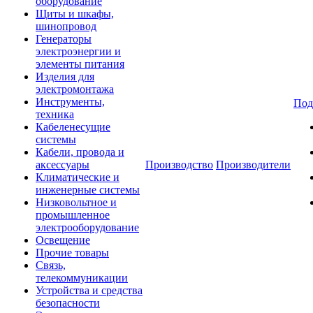
оборудование
Щиты и шкафы,
шинопровод
Генераторы
электроэнергии и
элементы питания
Изделия для
электромонтажа
Инструменты,
Под
техника
Кабеленесущие
системы
Кабели, провода и
аксессуары
Производство
Производители
Климатические и
инженерные системы
Низковольтное и
промышленное
электрооборудование
Освещение
Прочие товары
Связь,
телекоммуникации
Устройства и средства
безопасности