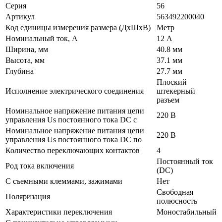
Серия
56
Артикул
563492200040
Код единицы измерения размера (ДхШхВ)
Метр
Номинальный ток, А
12 А
Ширина, мм
40.8 мм
Высота, мм
37.1 мм
Глубина
27.7 мм
Плоский
Исполнение электрического соединения
штекерный
разъем
Номинальное напряжение питания цепи
220 В
управления Us постоянного тока DC с
Номинальное напряжение питания цепи
220 В
управления Us постоянного тока DC по
Количество переключающих контактов
4
Постоянный ток
Род тока включения
(DC)
С съемными клеммами, зажимами
Нет
Свободная
Поляризация
полюсность
Характеристики переключения
Моностабильный