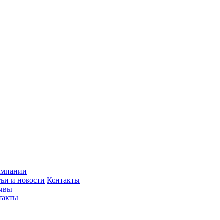
омпании
тьи и новости
Контакты
ывы
такты