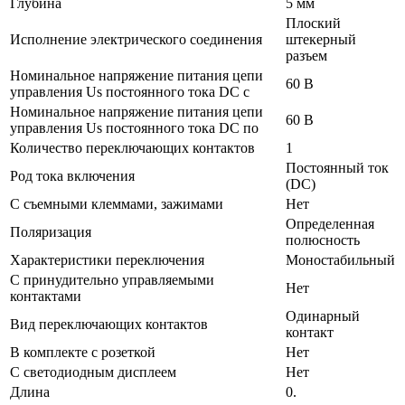
Глубина
5 мм
Плоский
Исполнение электрического соединения
штекерный
разъем
Номинальное напряжение питания цепи
60 В
управления Us постоянного тока DC с
Номинальное напряжение питания цепи
60 В
управления Us постоянного тока DC по
Количество переключающих контактов
1
Постоянный ток
Род тока включения
(DC)
С съемными клеммами, зажимами
Нет
Определенная
Поляризация
полюсность
Характеристики переключения
Моностабильный
С принудительно управляемыми
Нет
контактами
Одинарный
Вид переключающих контактов
контакт
В комплекте с розеткой
Нет
С светодиодным дисплеем
Нет
Длина
0.