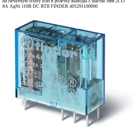
на печатную плату или в розетку выводы с шагом 5мм 2CO
8А AgNi 110В DC RTII FINDER 405291100000