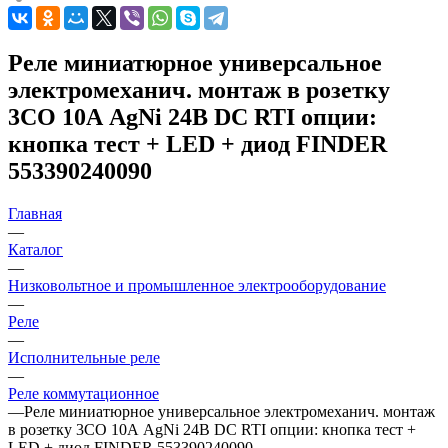
Реле миниатюрное универсальное
электромеханич. монтаж в розетку
3CO 10А AgNi 24В DC RTI опции:
кнопка тест + LED + диод FINDER
553390240090
Главная
—
Каталог
—
Низковольтное и промышленное электрооборудование
—
Реле
—
Исполнительные реле
—
Реле коммутационное
—
Реле миниатюрное универсальное электромеханич. монтаж
в розетку 3CO 10А AgNi 24В DC RTI опции: кнопка тест +
LED + диод FINDER 553390240090