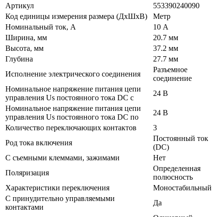
Артикул
553390240090
Код единицы измерения размера (ДхШхВ)
Метр
Номинальный ток, А
10 А
Ширина, мм
20.7 мм
Высота, мм
37.2 мм
Глубина
27.7 мм
Разъемное
Исполнение электрического соединения
соединение
Номинальное напряжение питания цепи
24 В
управления Us постоянного тока DC с
Номинальное напряжение питания цепи
24 В
управления Us постоянного тока DC по
Количество переключающих контактов
3
Постоянный ток
Род тока включения
(DC)
С съемными клеммами, зажимами
Нет
Определенная
Поляризация
полюсность
Характеристики переключения
Моностабильный
С принудительно управляемыми
Да
контактами