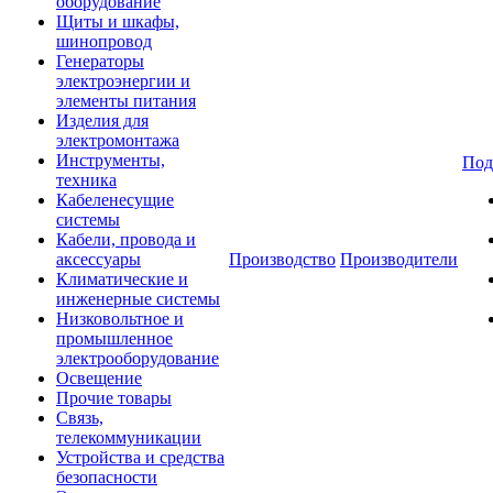
оборудование
Щиты и шкафы,
шинопровод
Генераторы
электроэнергии и
элементы питания
Изделия для
электромонтажа
Инструменты,
Под
техника
Кабеленесущие
системы
Кабели, провода и
аксессуары
Производство
Производители
Климатические и
инженерные системы
Низковольтное и
промышленное
электрооборудование
Освещение
Прочие товары
Связь,
телекоммуникации
Устройства и средства
безопасности