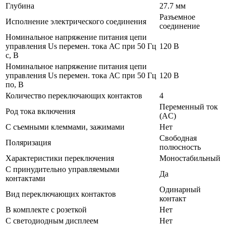
Глубина
27.7 мм
Разъемное
Исполнение электрического соединения
соединение
Номинальное напряжение питания цепи
управления Us перемен. тока АС при 50 Гц
120 В
с, В
Номинальное напряжение питания цепи
управления Us перемен. тока АС при 50 Гц
120 В
по, В
Количество переключающих контактов
4
Переменный ток
Род тока включения
(AC)
С съемными клеммами, зажимами
Нет
Свободная
Поляризация
полюсность
Характеристики переключения
Моностабильный
С принудительно управляемыми
Да
контактами
Одинарный
Вид переключающих контактов
контакт
В комплекте с розеткой
Нет
С светодиодным дисплеем
Нет