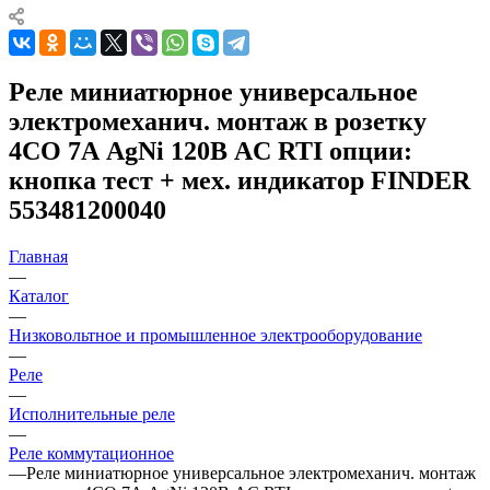
Реле миниатюрное универсальное
электромеханич. монтаж в розетку
4CO 7А AgNi 120В AC RTI опции:
кнопка тест + мех. индикатор FINDER
553481200040
Главная
—
Каталог
—
Низковольтное и промышленное электрооборудование
—
Реле
—
Исполнительные реле
—
Реле коммутационное
—
Реле миниатюрное универсальное электромеханич. монтаж