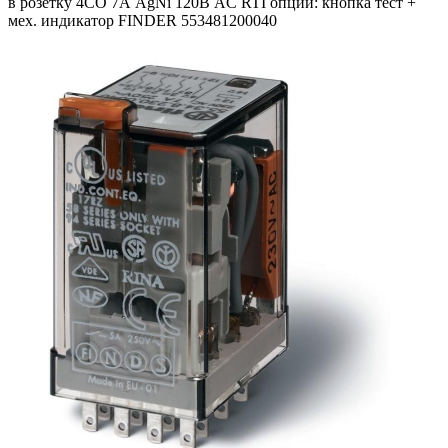
в розетку 4CO 7А AgNi 120В AC RTI опции: кнопка тест +
мех. индикатор FINDER 553481200040