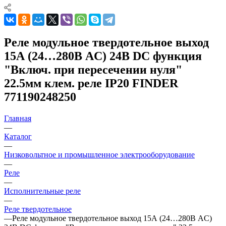
Реле модульное твердотельное выход
15А (24…280В AC) 24В DC функция
"Включ. при пересечении нуля"
22.5мм клем. реле IP20 FINDER
771190248250
Главная
—
Каталог
—
Низковольтное и промышленное электрооборудование
—
Реле
—
Исполнительные реле
—
Реле твердотельное
—
Реле модульное твердотельное выход 15А (24…280В AC)