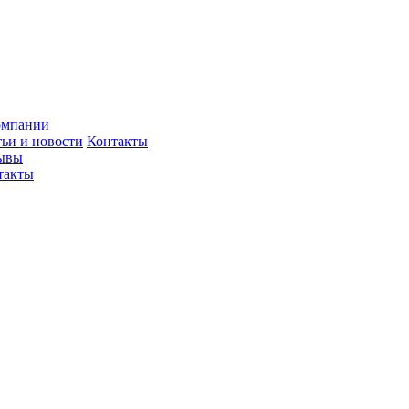
омпании
тьи и новости
Контакты
ывы
такты