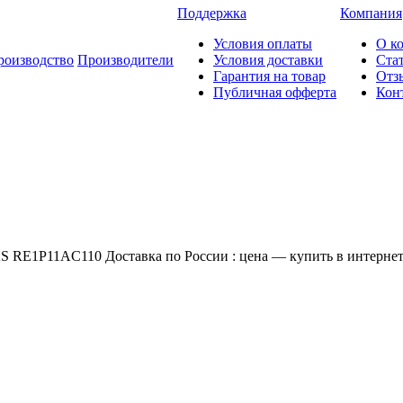
Поддержка
Компания
Условия оплаты
О к
роизводство
Производители
Условия доставки
Ста
Гарантия на товар
Отз
Публичная офферта
Кон
 RE1P11AC110 Доставка по России : цена — купить в интернет-