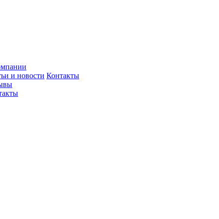
омпании
тьи и новости
Контакты
ывы
такты